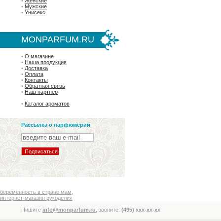
•
Женские
•
Мужские
•
Унисекс
MONPARFUM.RU
•
О магазине
•
Наша продукция
•
Доставка
•
Оплата
•
Контакты
•
Обратная связь
•
Наш партнер
•
Каталог ароматов
Рассылка о парфюмерии
беременность в стране мам
,
интернет-магазин рукоделия
Пишите
info@monparfum.ru
, звоните:
(495) xxx-xx-xx