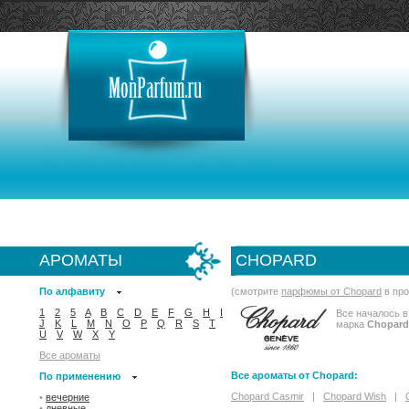
АРОМАТЫ
CHOPARD
По алфавиту
(смотрите
парфюмы от Chopard
в про
1
2
5
A
B
C
D
E
F
G
H
I
Все началось в
J
K
L
M
N
O
P
Q
R
S
T
марка
Chopard
U
V
W
X
Y
Все ароматы
Все ароматы от Chopard:
По применению
Chopard Casmir
|
Chopard Wish
|
•
вечерние
•
дневные