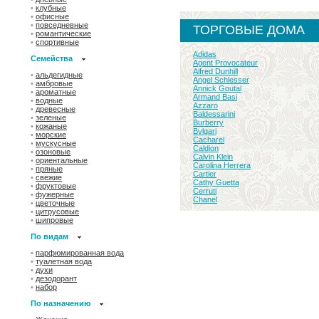
•
клубные
•
офисные
•
повседневные
ТОРГОВЫЕ ДОМА
•
романтические
•
спортивные
Adidas
Семейства
Agent Provocateur
Alfred Dunhill
•
альдегидные
Angel Schlesser
•
амбровые
Annick Goutal
•
ароматные
Armand Basi
•
водные
Azzaro
•
древесные
Baldessarini
•
зеленые
Burberry
•
кожаные
Bvlgari
•
морские
Cacharel
•
мускусные
Caldion
•
озоновые
Calvin Klein
•
ориентальные
Carolina Herrera
•
пряные
Cartier
•
свежие
Cathy Guetta
•
фруктовые
Cerruti
•
фужерные
Chanel
•
цветочные
•
цитрусовые
•
шипровые
По видам
•
парфюмированная вода
•
туалетная вода
•
духи
•
дезодорант
•
набор
По назначению