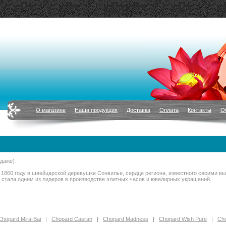
О магазине
Наша продукция
Доставка
Оплата
Контакты
О
даже)
 1860 году в швейцарской деревушке Сонвилье, сердце региона, известного своими 
стала одним из лидеров в производстве элитных часов и ювелирных украшений.
Chopard Mira-Bai
|
Chopard Casran
|
Chopard Madness
|
Chopard Wish Pure
|
Cho