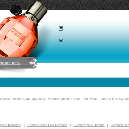
братная связь
высококачественными наручными часами. Именно здесь Луи-Улисс Шопар (Louis-Ulyss
pard Infiniment
|
Chopard Wish Pink Diamond
|
Chopard pour Homme
|
Chopard He