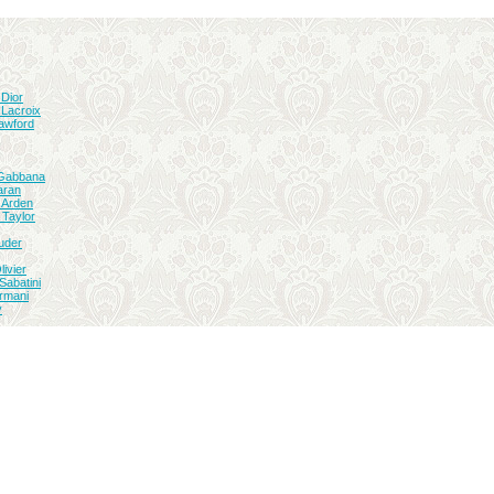
 Dior
 Lacroix
awford
 Gabbana
aran
 Arden
 Taylor
uder
ivier
Sabatini
Armani
y