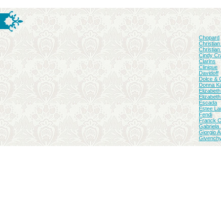
Chopard
Christian
Christian
Cindy Cr
Clarins
Clinique
Davidoff
Dolce &
Donna K
Elizabeth
Elizabeth
Escada
Estee La
Fendi
Franck Ol
Gabriela 
Giorgio 
Givench