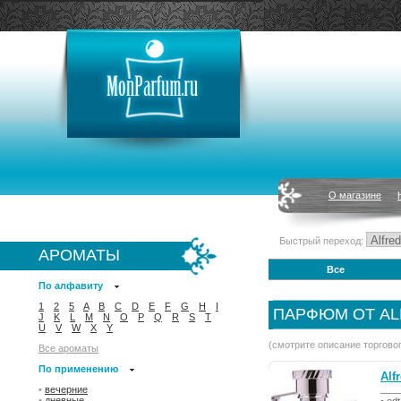
О магазине
Быстрый переход:
АРОМАТЫ
Все
По алфавиту
1
2
5
A
B
C
D
E
F
G
H
I
ПАРФЮМ ОТ AL
J
K
L
M
N
O
P
Q
R
S
T
U
V
W
X
Y
(смотрите описание торгово
Все ароматы
По применению
Alf
•
вечерние
•
дневные
• ed