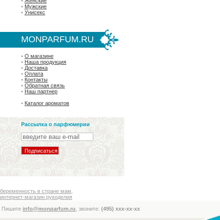
•
Женские
•
Мужские
•
Унисекс
MONPARFUM.RU
•
О магазине
•
Наша продукция
•
Доставка
•
Оплата
•
Контакты
•
Обратная связь
•
Наш партнер
•
Каталог ароматов
Рассылка о парфюмерии
беременность в стране мам
,
интернет-магазин рукоделия
Пишите
info@monparfum.ru
, звоните:
(495) xxx-xx-xx