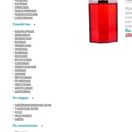
•
клубные
•
офисные
Муж
•
повседневные
аро
•
романтические
сно
•
спортивные
нас
Семейства
ком
Вы 
•
альдегидные
100
•
амбровые
•
ароматные
•
водные
•
древесные
•
зеленые
•
кожаные
•
морские
•
мускусные
•
озоновые
•
ориентальные
•
пряные
•
свежие
•
фруктовые
•
фужерные
•
цветочные
•
цитрусовые
•
шипровые
По видам
•
парфюмированная вода
•
туалетная вода
•
духи
•
дезодорант
•
набор
По назначению