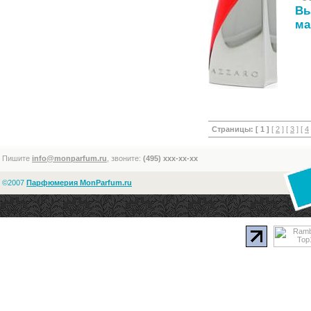
Вы
ма
Страницы:
[ 1 ]
[
2
] [
3
] [
4
Пишите
info@monparfum.ru
, звоните:
(495) xxx-xx-xx
©2007
Парфюмерия MonParfum.ru