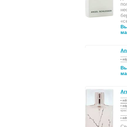
по
не
бе
«с
Вы
ма
An
• ed
Вы
ма
Ar
• ed
• ed
крас
• ed
Св