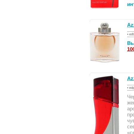
ин
Az
• ed
Вы
10
Az
• ed
Че
же
ар
пр
чу
се
«с