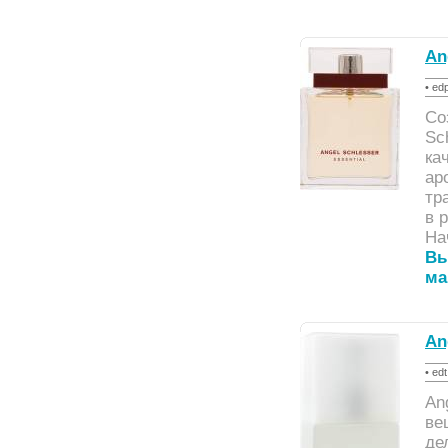
An
• ed
Со
Sc
ка
ар
тр
в 
На
Вы
ма
An
• ed
An
ве
де