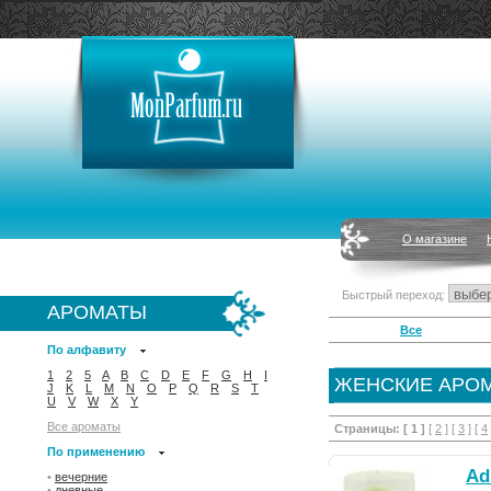
О магазине
Быстрый переход:
АРОМАТЫ
Все
По алфавиту
1
2
5
A
B
C
D
E
F
G
H
I
ЖЕНСКИЕ АРО
J
K
L
M
N
O
P
Q
R
S
T
U
V
W
X
Y
Все ароматы
Страницы:
[ 1 ]
[
2
] [
3
] [
4
По применению
Ad
•
вечерние
•
дневные