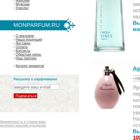
•
Женские
ок
•
Мужские
•
Унисекс
но
яв
Вы
MONPARFUM.RU
ма
•
О магазине
•
Наша продукция
•
Доставка
•
Оплата
•
Контакты
•
Обратная связь
•
Наш партнер
•
Каталог ароматов
Ag
• ed
Рассылка о парфюмерии
Яр
пе
ни
по
ув
На
беременность в стране мам
,
«с
интернет-магазин рукоделия
Вы
10