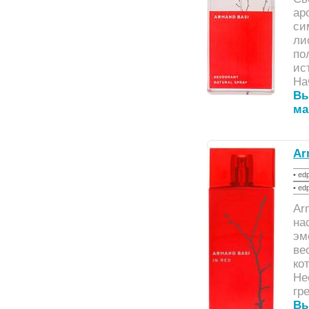
ар
си
ли
по
ис
На
Вы
ма
Ar
• ed
• ed
Ar
на
эм
ве
ко
Не
гр
Вы