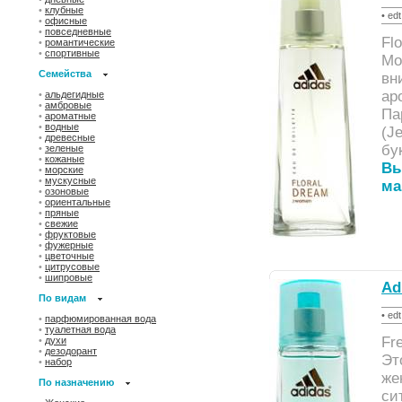
•
клубные
• ed
•
офисные
•
повседневные
Fl
•
романтические
•
спортивные
Mo
Семейства
вн
ар
•
альдегидные
•
амбровые
Па
•
ароматные
•
водные
(J
•
древесные
бу
•
зеленые
•
кожаные
Вы
•
морские
•
мускусные
ма
•
озоновые
•
ориентальные
•
пряные
•
свежие
•
фруктовые
•
фужерные
•
цветочные
•
цитрусовые
•
шипровые
Ad
По видам
• ed
•
парфюмированная вода
•
туалетная вода
Fr
•
духи
•
дезодорант
Эт
•
набор
же
По назначению
си