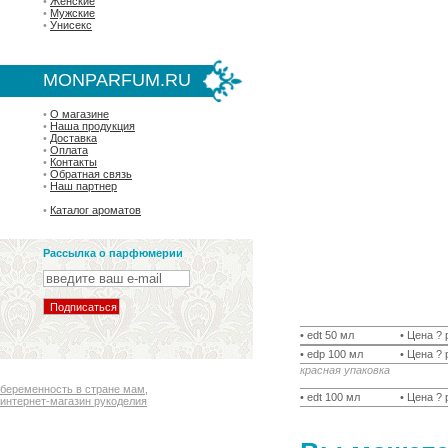
•
Женские
•
Мужские
•
Унисекс
MONPARFUM.RU
•
О магазине
•
Наша продукция
•
Доставка
•
Оплата
•
Контакты
•
Обратная связь
•
Наш партнер
•
Каталог ароматов
Рассылка о парфюмерии
• edt 50 мл
• Цена ? 
• edp 100 мл
• Цена ? 
красная упаковка
беременность в стране мам
,
• edt 100 мл
• Цена ? 
интернет-магазин рукоделия