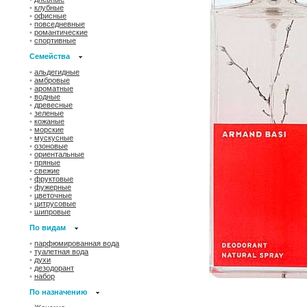
•
клубные
•
офисные
•
повседневные
•
романтические
•
спортивные
Семейства
•
альдегидные
•
амбровые
•
ароматные
•
водные
•
древесные
•
зеленые
•
кожаные
•
морские
•
мускусные
•
озоновые
•
ориентальные
•
пряные
•
свежие
•
фруктовые
•
фужерные
•
цветочные
•
цитрусовые
•
шипровые
По видам
•
парфюмированная вода
•
туалетная вода
•
духи
•
дезодорант
•
набор
По назначению