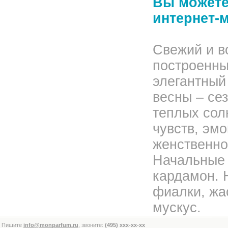
Вы можете 
интернет-
Свежий и 
построенны
элегантный
весны – се
теплых сол
чувств, эм
женственно
Начальные 
кардамон. 
фиалки, жа
мускус.
Пишите
info@monparfum.ru
, звоните:
(495) xxx-xx-xx