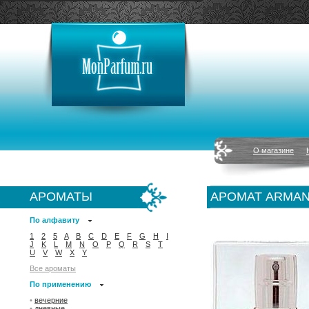
О магазине
АРОМАТЫ
АРОМАТ ARMAND
По алфавиту
1
2
5
A
B
C
D
E
F
G
H
I
J
K
L
M
N
O
P
Q
R
S
T
U
V
W
X
Y
Все ароматы
По применению
•
вечерние
•
дневные