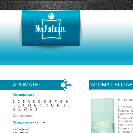
АРОМАТЫ
АРОМАТ ELIZA
По алфавиту
Вы може
1
2
5
A
B
C
D
E
F
G
H
I
J
K
L
M
N
O
P
Q
R
S
T
Произво
U
V
W
X
Y
Год нача
Разрабо
Все ароматы
Предназ
Примене
По применению
Относитс
Ноты в с
•
вечерние
Выпускае
•
дневные