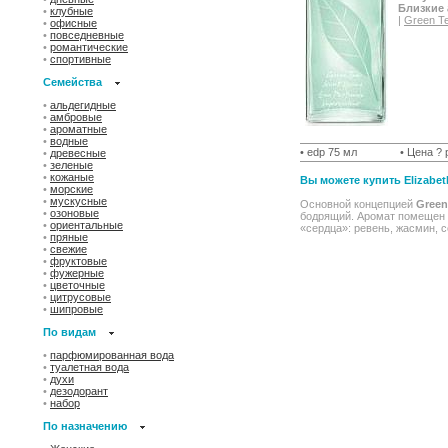
Близкие
•
клубные
|
Green Te
•
офисные
•
повседневные
•
романтические
•
спортивные
Семейства
•
альдегидные
•
амбровые
•
ароматные
•
водные
• edp 75 мл
• Цена ? 
•
древесные
•
зеленые
•
кожаные
Вы можете купить Elizabet
•
морские
•
мускусные
Основной концепцией
Green
•
озоновые
бодрящий. Аромат помещен в
•
ориентальные
«сердца»: ревень, жасмин, 
•
пряные
•
свежие
•
фруктовые
•
фужерные
•
цветочные
•
цитрусовые
•
шипровые
По видам
•
парфюмированная вода
•
туалетная вода
•
духи
•
дезодорант
•
набор
По назначению