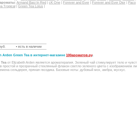
 ароматы:
Armand Basi In Red
|
cK One
|
Forever and Ever
|
Forever and Ever Dior
|
Paco
a Tropical
|
Green Tea Lotus
|
руб.
• есть в наличии
h Arden Green Tea в интернет-магазине
100ароматов.ру
.
 Tea
от Elizabeth Arden является ароматерапия. Зеленый чай стимулирует тело и чувст
 простой и прозрачный стеклянный флакон светло-зеленого цвета с изображением лис
семена сельдерея, пряная гвоздика. Базовые ноты: дубовый мох, амбра, мускус.