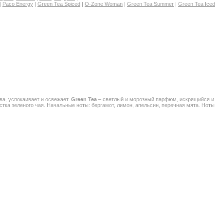
|
Paco Energy
|
Green Tea Spiced
|
O-Zone Woman
|
Green Tea Summer
|
Green Tea Iced
ва, успокаивает и освежает.
Green Tea
– светлый и морозный парфюм, искрящийся и
тка зеленого чая. Начальные ноты: бергамот, лимон, апельсин, перечная мята. Ноты