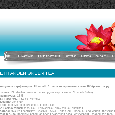
О магазине
Наша продукция
Доставка
Оплата
Контакты
О
BETH ARDEN GREEN TEA
те купить
парфюмерию Elizabeth Arden
в интернет-магазине 100Ароматов.ру!
дитель:
Elizabeth Arden
(см. также другие
парфюмы от Elizabeth Arden
)
ла выпуска:
1999
тка парфюма:
Francis Kurkdjian
начение:
женский
ние:
дневные
|
повседневные
|
офисные
|
я к семействам:
зеленые
|
цитрусовые
|
ароматные
|
свежие
|
оставе:
мускус | бергамот | жасмин | лимон | апельсин | ревень | сельдерей | гвоздика (
тся в виде:
парфюмированная вода
|
туалетная вода
|
дезодорант
|
лосьон для тела
|