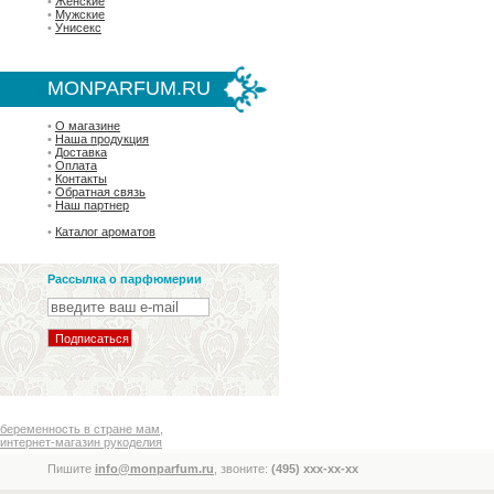
•
Женские
•
Мужские
•
Унисекс
MONPARFUM.RU
•
О магазине
•
Наша продукция
•
Доставка
•
Оплата
•
Контакты
•
Обратная связь
•
Наш партнер
•
Каталог ароматов
Рассылка о парфюмерии
беременность в стране мам
,
интернет-магазин рукоделия
Пишите
info@monparfum.ru
, звоните:
(495) xxx-xx-xx