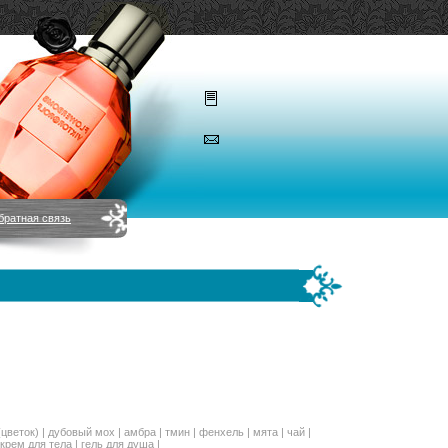
братная связь
цветок) | дубовый мох | амбра | тмин | фенхель | мята | чай |
крем для тела
|
гель для душа
|