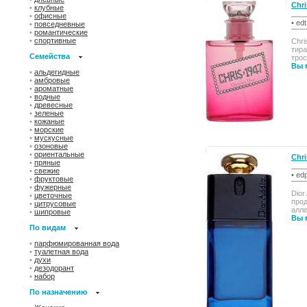
Chri
•
клубные
•
офисные
• ed
•
повседневные
•
романтические
•
спортивные
Chri
тира
Семейства
трос
Вы м
•
альдегидные
•
амбровые
•
ароматные
•
водные
•
древесные
•
зеленые
•
кожаные
•
морские
•
мускусные
•
озоновые
•
ориентальные
Chri
•
пряные
•
свежие
• ed
•
фруктовые
•
фужерные
Dior
•
цветочные
прод
•
цитрусовые
алле
•
шипровые
Вы м
По видам
•
парфюмированная вода
•
туалетная вода
•
духи
•
дезодорант
•
набор
По назначению