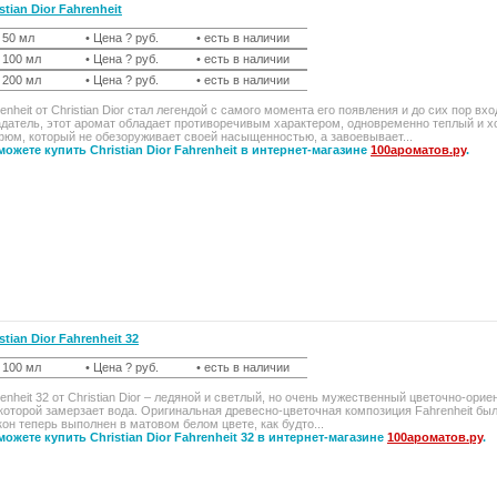
stian Dior Fahrenheit
t 50 мл
• Цена ? руб.
• есть в наличии
t 100 мл
• Цена ? руб.
• есть в наличии
t 200 мл
• Цена ? руб.
• есть в наличии
enheit от Christian Dior стал легендой с самого момента его появления и до сих пор 
датель, этот аромат обладает противоречивым характером, одновременно теплый и х
юм, который не обезоруживает своей насыщенностью, а завоевывает...
можете купить Christian Dior Fahrenheit в интернет-магазине
100ароматов.ру
.
stian Dior Fahrenheit 32
t 100 мл
• Цена ? руб.
• есть в наличии
enheit 32 от Christian Dior – ледяной и светлый, но очень мужественный цветочно-ор
которой замерзает вода. Оригинальная древесно-цветочная композиция Fahrenheit б
он теперь выполнен в матовом белом цвете, как будто...
ожете купить Christian Dior Fahrenheit 32 в интернет-магазине
100ароматов.ру
.