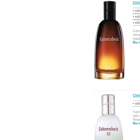
Chri
• ed
• ed
• ed
Fahr
обла
парф
Вы 
Chri
• ed
Fahr
при 
Флак
Вы м