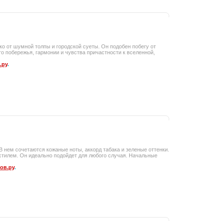
ко от шумной толпы и городской суеты. Он подобен побегу от
 побережья, гармонии и чувства причастности к вселенной,
.ру
.
. В нем сочетаются кожаные ноты, аккорд табака и зеленые оттенки.
илем. Он идеально подойдет для любого случая. Начальные
ов.ру
.