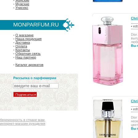
•
Женские
•
Мужские
•
Унисекс
Chri
MONPARFUM.RU
• ed
Dior
•
О магазине
выпу
•
Наша продукция
любя
•
Доставка
Вы м
•
Оплата
•
Контакты
•
Обратная связь
•
Наш партнер
•
Каталог ароматов
Рассылка о парфюмерии
Chri
• ed
Dior
беременность в стране мам
,
неок
интернет-магазин рукоделия
цвет
Вы 