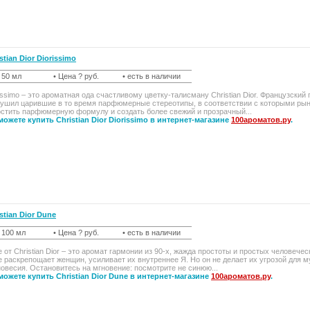
stian Dior Diorissimo
t 50 мл
• Цена ? руб.
• есть в наличии
issimo – это ароматная ода счастливому цветку-талисману Christian Dior. Французски
ушил царившие в то время парфюмерные стереотипы, в соответствии с которыми рын
стить парфюмерную формулу и создать более свежий и прозрачный...
можете купить Christian Dior Diorissimo в интернет-магазине
100ароматов.ру
.
stian Dior Dune
t 100 мл
• Цена ? руб.
• есть в наличии
 от Christian Dior – это аромат гармонии из 90-х, жажда простоты и простых человеч
 раскрепощает женщин, усиливает их внутреннее Я. Но он не делает их угрозой для м
овесия. Остановитесь на мгновение: посмотрите не синюю...
можете купить Christian Dior Dune в интернет-магазине
100ароматов.ру
.