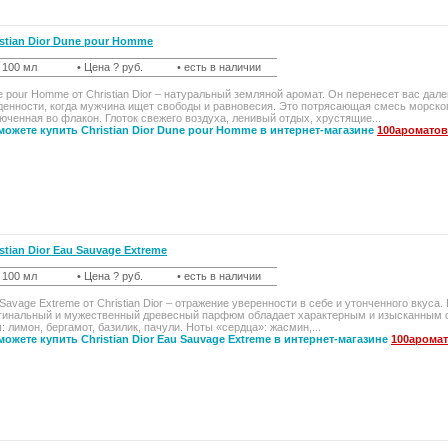
istian Dior Dune pour Homme
t 100 мл
• Цена ? руб.
• есть в наличии
 pour Homme от Christian Dior – натуральный земляной аромат. Он перенесет вас дале
енности, когда мужчина ищет свободы и равновесия. Это потрясающая смесь морского
юченная во флакон. Глоток свежего воздуха, ленивый отдых, хрустящие...
можете купить Christian Dior Dune pour Homme в интернет-магазине
100ароматов
stian Dior Eau Sauvage Extreme
t 100 мл
• Цена ? руб.
• есть в наличии
Savage Extreme от Christian Dior – отражение уверенности в себе и утонченного вкуса
гинальный и мужественный древесный парфюм обладает характерным и изысканным ст
: лимон, бергамот, базилик, пачули. Ноты «сердца»: жасмин,...
можете купить Christian Dior Eau Sauvage Extreme в интернет-магазине
100аромат