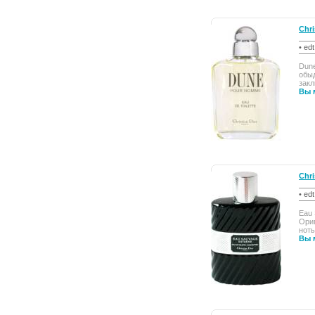
Chr
• ed
Dune
обыд
закл
Вы 
Chri
• ed
Eau 
Ори
ноты
Вы 