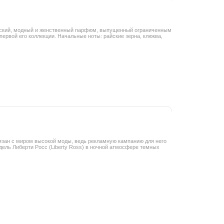
тический, модный и женственный парфюм, выпущенный ограниченным
ервой его коллекции. Начальные ноты: райские зерна, клюква,
 связан с миром высокой моды, ведь рекламную кампанию для него
одель Либерти Росс (Liberty Ross) в ночной атмосфере темных