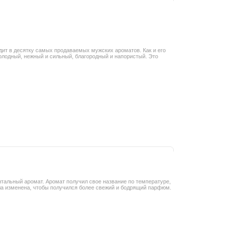
входит в десятку самых продаваемых мужских ароматов. Как и его
олодный, нежный и сильный, благородный и напористый. Это
иентальный аромат. Аромат получил свое название по температуре,
ыла изменена, чтобы получился более свежий и бодрящий парфюм.