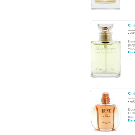
Chri
• ed
Dior
разр
упро
Вы 
Chri
• ed
Dune
Dune
равн
Вы 