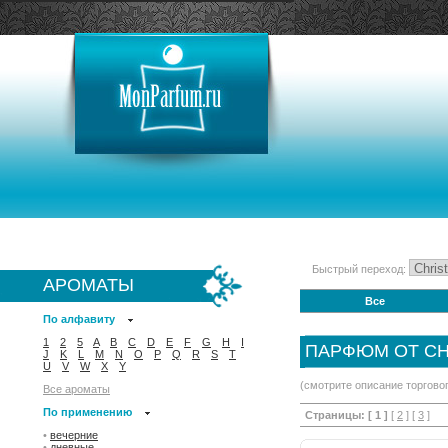
Быстрый переход:
АРОМАТЫ
Все
По алфавиту
1
2
5
A
B
C
D
E
F
G
H
I
ПАРФЮМ ОТ CH
J
K
L
M
N
O
P
Q
R
S
T
U
V
W
X
Y
(смотрите описание торгово
Все ароматы
По применению
Страницы:
[ 1 ]
[
2
] [
3
]
•
вечерние
•
дневные