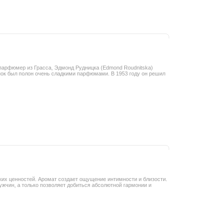
й парфюмер из Грасса, Эдмонд Рудницка (Edmond Roudnitska)
ок был полон очень сладкими парфюмами. В 1953 году он решил
еских ценностей. Аромат создает ощущение интимности и близости.
ужчин, а только позволяет добиться абсолютной гармонии и