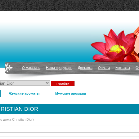
О магазине
Наша продукция
Доставка
Оплата
Контакты
О
Женские ароматы
Мужские ароматы
RISTIAN DIOR
го дома
Christian Dior
)