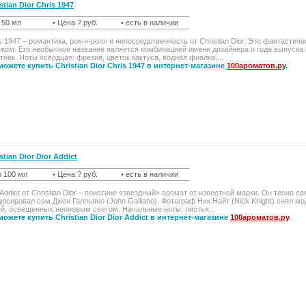
stian Dior Chris 1947
t 50 мл
• Цена ? руб.
• есть в наличии
s 1947 – романтика, рок-н-ролл и непосредственность от Christian Dior. Это фантас
жом. Его необычное название является комбинацией имени дизайнера и года выпуска п
тник. Ноты «сердца»: фрезия, цветок кактуса, водная фиалка,...
ожете купить Christian Dior Chris 1947 в интернет-магазине
100ароматов.ру
.
stian Dior Dior Addict
p 100 мл
• Цена ? руб.
• есть в наличии
 Addict от Christian Dior – поистине «звездный» аромат от известной марки. Он тесно
юсировал сам Джон Галльяно (John Galliano). Фотограф Ник Найт (Nick Knight) снял м
й, освещенных неоновым светом. Начальные ноты: листья...
ожете купить Christian Dior Dior Addict в интернет-магазине
100ароматов.ру
.