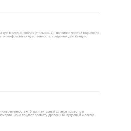
зма для молодых соблазнительниц. Он появился через 3 года после
 цветочно-фруктовая чувственность, созданная для женщин,
й и современностью. В архитектурный флакон поместили
юмерии. Ирис придает аромату древесный, пудровый и слегка