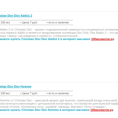
stian Dior Dior Addict 2
t 100 мл
• Цена ? руб.
• есть в наличии
 Addict 2 от Christian Dior – аромат очаровательной невинности и искрящегося оптими
ска первого Addict и является продолжением коллекции Dior Girly. Dior Addict 2 – это
щих гламур, наслаждения и свежесть. Соблазнительный...
ожете купить Christian Dior Dior Addict 2 в интернет-магазине
100ароматов.ру
.
stian Dior Dior Homme
t 100 мл
• Цена ? руб.
• есть в наличии
 Homme от Christian Dior – ирисовый аромат для мужчин, граничащий между классико
лассическую композицию с центральной нотой ириса, что необычно для мужской парф
очный оттенок. Начальные ноты: шалфей, лаванда, бергамот. Ноты «сердца»:...
можете купить Christian Dior Dior Homme в интернет-магазине
100ароматов.ру
.