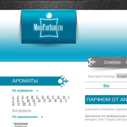
О магазине
Быстрый переход:
АРОМАТЫ
Все
По алфавиту
1
2
5
A
B
C
D
E
F
G
H
I
ПАРФЮМ ОТ AN
J
K
L
M
N
O
P
Q
R
S
T
U
V
W
X
Y
(смотрите описание торгово
Все ароматы
Ароматов по выбранным к
По применению
женщин" или "только для му
•
вечерние
•
дневные