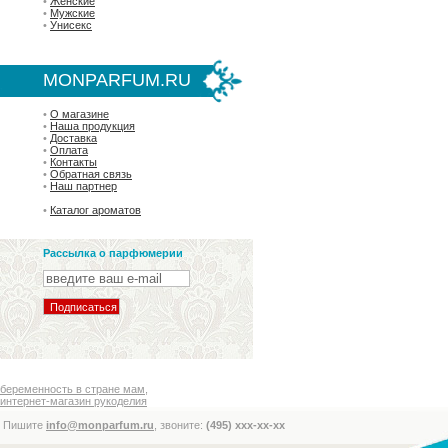
•
Женские
•
Мужские
•
Унисекс
MONPARFUM.RU
•
О магазине
•
Наша продукция
•
Доставка
•
Оплата
•
Контакты
•
Обратная связь
•
Наш партнер
•
Каталог ароматов
Рассылка о парфюмерии
беременность в стране мам
,
интернет-магазин рукоделия
Пишите
info@monparfum.ru
, звоните:
(495) xxx-xx-xx