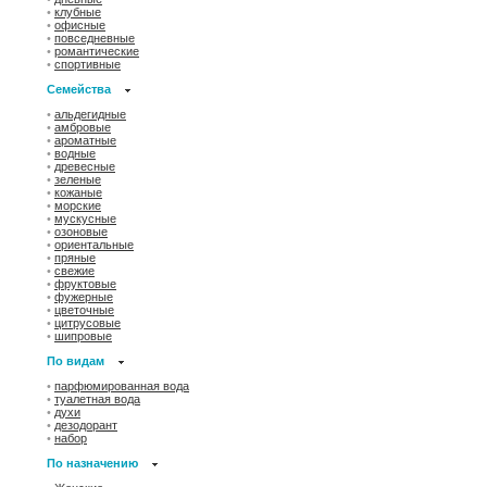
•
клубные
•
офисные
•
повседневные
•
романтические
•
спортивные
Семейства
•
альдегидные
•
амбровые
•
ароматные
•
водные
•
древесные
•
зеленые
•
кожаные
•
морские
•
мускусные
•
озоновые
•
ориентальные
•
пряные
•
свежие
•
фруктовые
•
фужерные
•
цветочные
•
цитрусовые
•
шипровые
По видам
•
парфюмированная вода
•
туалетная вода
•
духи
•
дезодорант
•
набор
По назначению