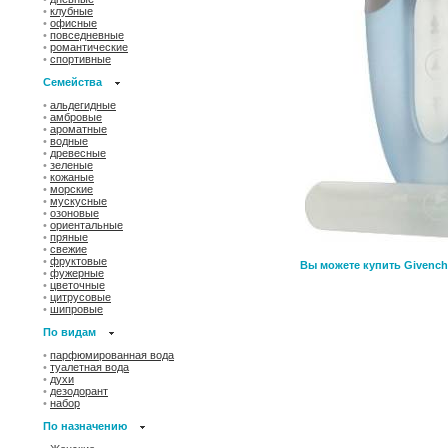
•
клубные
•
офисные
•
повседневные
•
романтические
•
спортивные
Семейства
•
альдегидные
•
амбровые
•
ароматные
•
водные
•
древесные
•
зеленые
•
кожаные
•
морские
•
мускусные
•
озоновые
•
ориентальные
•
пряные
•
свежие
•
фруктовые
Вы можете купить Givench
•
фужерные
•
цветочные
•
цитрусовые
•
шипровые
По видам
•
парфюмированная вода
•
туалетная вода
•
духи
•
дезодорант
•
набор
По назначению