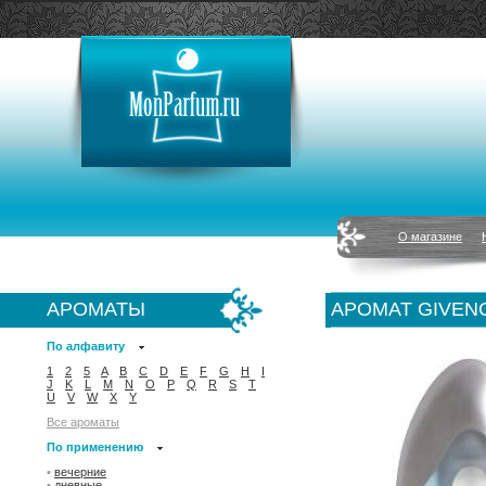
О магазине
АРОМАТЫ
АРОМАТ GIVEN
По алфавиту
1
2
5
A
B
C
D
E
F
G
H
I
J
K
L
M
N
O
P
Q
R
S
T
U
V
W
X
Y
Все ароматы
По применению
•
вечерние
•
дневные