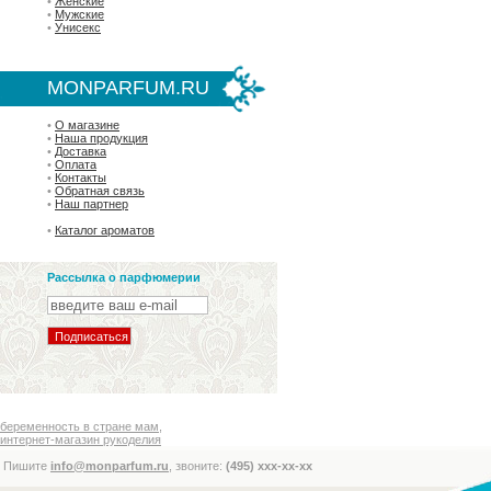
•
Женские
•
Мужские
•
Унисекс
MONPARFUM.RU
•
О магазине
•
Наша продукция
•
Доставка
•
Оплата
•
Контакты
•
Обратная связь
•
Наш партнер
•
Каталог ароматов
Рассылка о парфюмерии
беременность в стране мам
,
интернет-магазин рукоделия
Пишите
info@monparfum.ru
, звоните:
(495) xxx-xx-xx