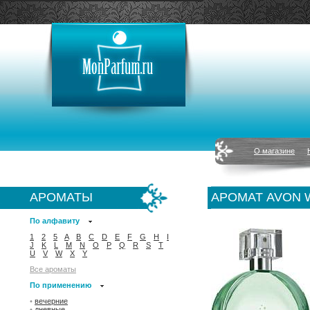
О магазине
АРОМАТЫ
АРОМАТ AVON 
По алфавиту
1
2
5
A
B
C
D
E
F
G
H
I
J
K
L
M
N
O
P
Q
R
S
T
U
V
W
X
Y
Все ароматы
По применению
•
вечерние
•
дневные