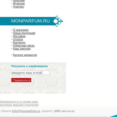
•
Женские
•
Мужские
•
Унисекс
MONPARFUM.RU
•
О магазине
•
Наша продукция
•
Доставка
•
Оплата
•
Контакты
•
Обратная связь
•
Наш партнер
•
Каталог ароматов
Рассылка о парфюмерии
беременность в стране мам
,
интернет-магазин рукоделия
Пишите
info@monparfum.ru
, звоните:
(495) xxx-xx-xx