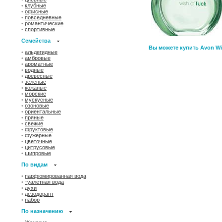
•
клубные
•
офисные
•
повседневные
•
романтические
•
спортивные
Семейства
Вы можете купить Avon Wi
•
альдегидные
•
амбровые
•
ароматные
•
водные
•
древесные
•
зеленые
•
кожаные
•
морские
•
мускусные
•
озоновые
•
ориентальные
•
пряные
•
свежие
•
фруктовые
•
фужерные
•
цветочные
•
цитрусовые
•
шипровые
По видам
•
парфюмированная вода
•
туалетная вода
•
духи
•
дезодорант
•
набор
По назначению