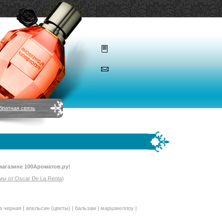
братная связь
магазине 100Ароматов.ру!
ы от Oscar De La Renta
)
а черная | апельсин (цветы) | бальзам | маршмеллоу |