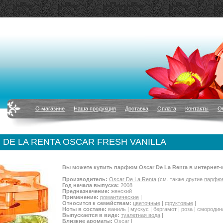
О магазине
Наша продукция
Доставка
Оплата
Контакты
О
DE LA RENTA OSCAR FRESH VANILLA
Вы можете купить
парфюм Oscar De La Renta
в интернет-
Производитель:
Oscar De La Renta
(см. также другие
парфюм
Год начала выпуска:
2008
Предназначение:
женский
Применение:
романтические
|
Относится к семействам:
цветочные
|
фруктовые
|
Ноты в составе:
ваниль | мускус | бергамот | роза | смородин
Выпускается в виде:
туалетная вода
|
Близкие ароматы:
Oscar
|