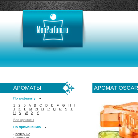
АРОМАТЫ
АРОМАТ OSCAR 
По алфавиту
1
2
5
A
B
C
D
E
F
G
H
I
J
K
L
M
N
O
P
Q
R
S
T
U
V
W
X
Y
Все ароматы
По применению
•
вечерние
•
дневные