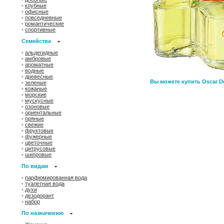
•
клубные
•
офисные
•
повседневные
•
романтические
•
спортивные
Семейства
•
альдегидные
•
амбровые
•
ароматные
•
водные
•
древесные
Вы можете купить Oscar De
•
зеленые
•
кожаные
•
морские
•
мускусные
•
озоновые
•
ориентальные
•
пряные
•
свежие
•
фруктовые
•
фужерные
•
цветочные
•
цитрусовые
•
шипровые
По видам
•
парфюмированная вода
•
туалетная вода
•
духи
•
дезодорант
•
набор
По назначению