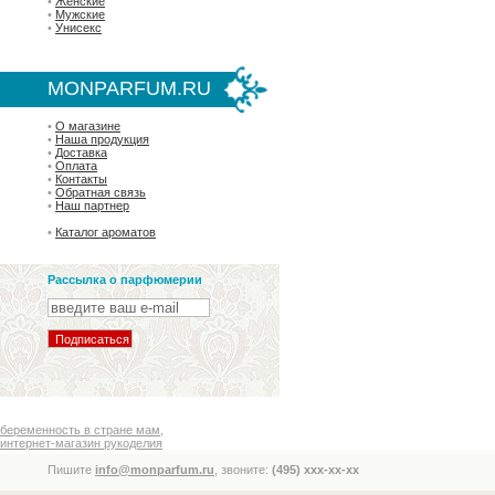
•
Женские
•
Мужские
•
Унисекс
MONPARFUM.RU
•
О магазине
•
Наша продукция
•
Доставка
•
Оплата
•
Контакты
•
Обратная связь
•
Наш партнер
•
Каталог ароматов
Рассылка о парфюмерии
беременность в стране мам
,
интернет-магазин рукоделия
Пишите
info@monparfum.ru
, звоните:
(495) xxx-xx-xx