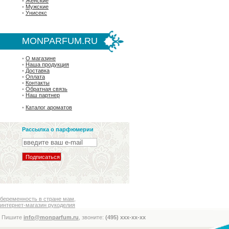
•
Женские
•
Мужские
•
Унисекс
MONPARFUM.RU
•
О магазине
•
Наша продукция
•
Доставка
•
Оплата
•
Контакты
•
Обратная связь
•
Наш партнер
•
Каталог ароматов
Рассылка о парфюмерии
беременность в стране мам
,
интернет-магазин рукоделия
Пишите
info@monparfum.ru
, звоните:
(495) xxx-xx-xx