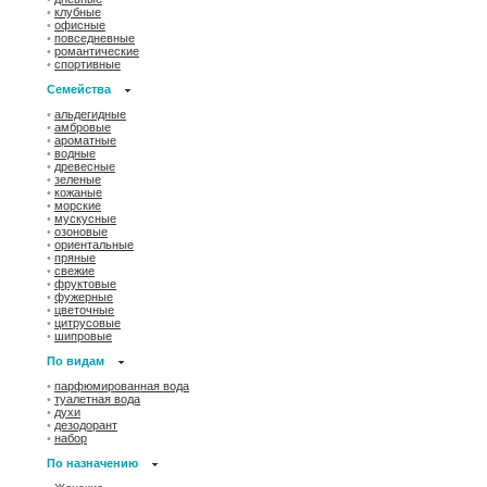
•
клубные
•
офисные
•
повседневные
•
романтические
•
спортивные
Семейства
•
альдегидные
•
амбровые
•
ароматные
•
водные
•
древесные
•
зеленые
•
кожаные
•
морские
•
мускусные
•
озоновые
•
ориентальные
•
пряные
•
свежие
•
фруктовые
•
фужерные
•
цветочные
•
цитрусовые
•
шипровые
По видам
•
парфюмированная вода
•
туалетная вода
•
духи
•
дезодорант
•
набор
По назначению