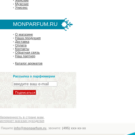
•
Женские
•
Мужские
•
Унисекс
MONPARFUM.RU
•
О магазине
•
Наша продукция
•
Доставка
•
Оплата
•
Контакты
•
Обратная связь
•
Наш партнер
•
Каталог ароматов
Рассылка о парфюмерии
беременность в стране мам
,
интернет-магазин рукоделия
Пишите
info@monparfum.ru
, звоните:
(495) xxx-xx-xx