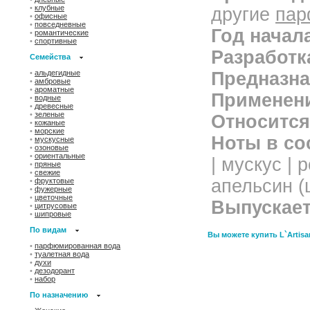
•
клубные
другие
пар
•
офисные
•
повседневные
Год начал
•
романтические
•
спортивные
Разработк
Семейства
•
альдегидные
Предназна
•
амбровые
•
ароматные
Применен
•
водные
•
древесные
•
зеленые
Относится
•
кожаные
•
морские
Ноты в со
•
мускусные
•
озоновые
•
ориентальные
| мускус | 
•
пряные
•
свежие
апельсин (ц
•
фруктовые
•
фужерные
•
цветочные
Выпускает
•
цитрусовые
•
шипровые
По видам
Вы можете купить L`Artisan
•
парфюмированная вода
•
туалетная вода
•
духи
•
дезодорант
•
набор
По назначению