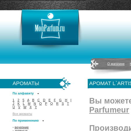
О магазине
АРОМАТЫ
АРОМАТ L`ARTI
По алфавиту
Вы может
1
2
5
A
B
C
D
E
F
G
H
I
J
K
L
M
N
O
P
Q
R
S
T
U
V
W
X
Y
Parfumeur
Все ароматы
По применению
Производи
•
вечерние
•
дневные