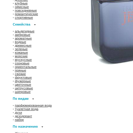
•
клубные
•
офисные
•
повседневные
•
романтические
•
спортивные
Семейства
•
альдегидные
•
амбровые
•
ароматные
•
водные
•
древесные
•
зеленые
•
кожаные
•
морские
•
мускусные
•
озоновые
•
ориентальные
•
пряные
•
свежие
•
фруктовые
•
фужерные
•
цветочные
•
цитрусовые
•
шипровые
По видам
•
парфюмированная вода
•
туалетная вода
•
духи
•
дезодорант
•
набор
По назначению