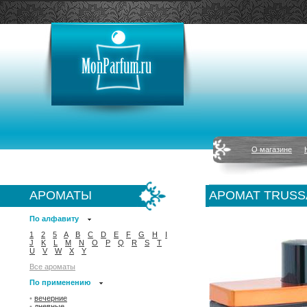
О магазине
АРОМАТЫ
АРОМАТ TRUSS
По алфавиту
1
2
5
A
B
C
D
E
F
G
H
I
J
K
L
M
N
O
P
Q
R
S
T
U
V
W
X
Y
Все ароматы
По применению
•
вечерние
•
дневные