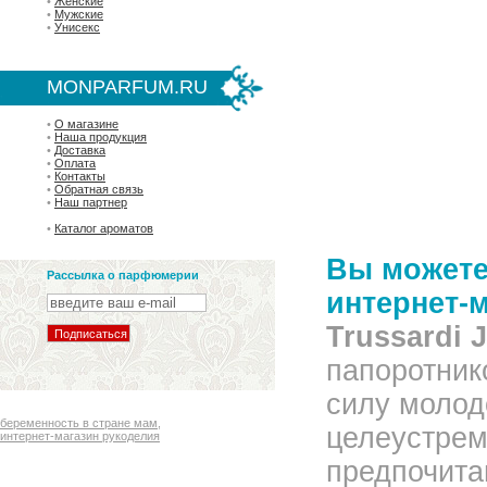
•
Женские
•
Мужские
•
Унисекс
MONPARFUM.RU
•
О магазине
•
Наша продукция
•
Доставка
•
Оплата
•
Контакты
•
Обратная связь
•
Наш партнер
•
Каталог ароматов
Вы можете 
Рассылка о парфюмерии
интернет-
Trussardi 
папоротник
силу молод
беременность в стране мам
,
целеустре
интернет-магазин рукоделия
предпочита