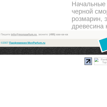
Начальные 
черной смо
розмарин, 
древесина 
Пишите
info@monparfum.ru
, звоните:
(495) xxx-xx-xx
©2007
Парфюмерия MonParfum.ru