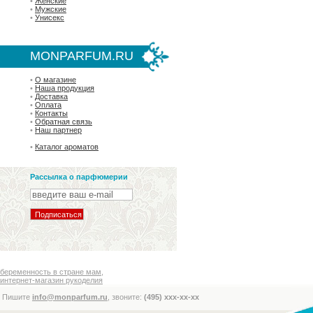
•
Женские
•
Мужские
•
Унисекс
MONPARFUM.RU
•
О магазине
•
Наша продукция
•
Доставка
•
Оплата
•
Контакты
•
Обратная связь
•
Наш партнер
•
Каталог ароматов
Рассылка о парфюмерии
беременность в стране мам
,
интернет-магазин рукоделия
Пишите
info@monparfum.ru
, звоните:
(495) xxx-xx-xx