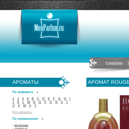
О магазине
АРОМАТЫ
АРОМАТ ROUGE
По алфавиту
1
2
5
A
B
C
D
E
F
G
H
I
J
K
L
M
N
O
P
Q
R
S
T
U
V
W
X
Y
Все ароматы
По применению
•
вечерние
•
дневные