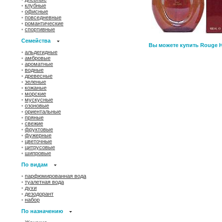
•
клубные
•
офисные
•
повседневные
•
романтические
•
спортивные
Семейства
Вы можете купить Rouge H
•
альдегидные
•
амбровые
•
ароматные
•
водные
•
древесные
•
зеленые
•
кожаные
•
морские
•
мускусные
•
озоновые
•
ориентальные
•
пряные
•
свежие
•
фруктовые
•
фужерные
•
цветочные
•
цитрусовые
•
шипровые
По видам
•
парфюмированная вода
•
туалетная вода
•
духи
•
дезодорант
•
набор
По назначению