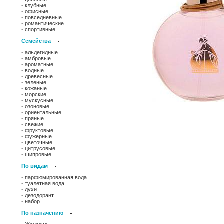
•
клубные
•
офисные
•
повседневные
•
романтические
•
спортивные
Семейства
•
альдегидные
•
амбровые
•
ароматные
•
водные
•
древесные
•
зеленые
•
кожаные
•
морские
•
мускусные
•
озоновые
•
ориентальные
•
пряные
•
свежие
•
фруктовые
•
фужерные
•
цветочные
•
цитрусовые
•
шипровые
По видам
•
парфюмированная вода
•
туалетная вода
•
духи
•
дезодорант
•
набор
По назначению