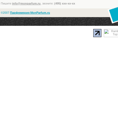
Пишите
info@monparfum.ru
, звоните:
(495) xxx-xx-xx
©2007
Парфюмерия MonParfum.ru