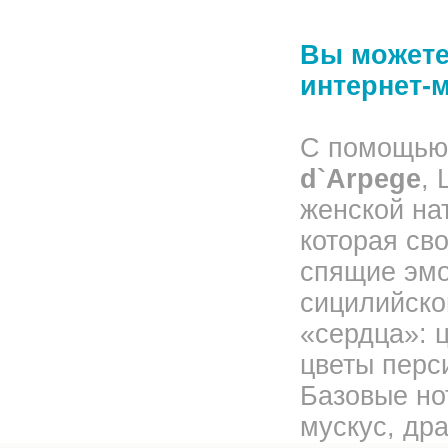
Вы можете 
интернет-
С помощью 
d`Arpege
,
женской на
которая св
спящие эмо
сицилийско
«сердца»: ц
цветы перс
Базовые но
мускус, др