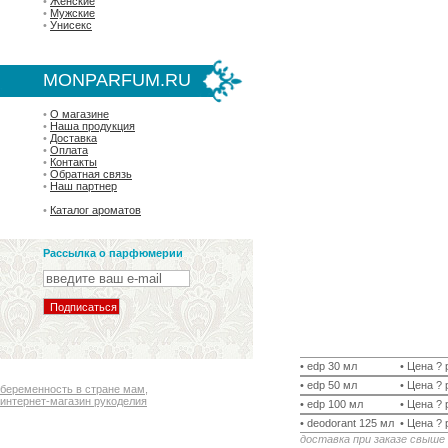
•
Женские
•
Мужские
•
Унисекс
MONPARFUM.RU
•
О магазине
•
Наша продукция
•
Доставка
•
Оплата
•
Контакты
•
Обратная связь
•
Наш партнер
•
Каталог ароматов
Рассылка о парфюмерии
• edp 30 мл
• Цена ? 
• edp 50 мл
• Цена ? 
беременность в стране мам
,
интернет-магазин рукоделия
• edp 100 мл
• Цена ? 
• deodorant 125 мл
• Цена ? 
доставка при заказе свыше 