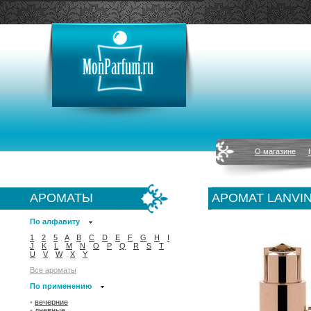
О магазине
АРОМАТЫ
АРОМАТ LANVIN
По алфавиту
1
2
5
A
B
C
D
E
F
G
H
I
J
K
L
M
N
O
P
Q
R
S
T
U
V
W
X
Y
Все ароматы
По применению
•
вечерние
•
дневные