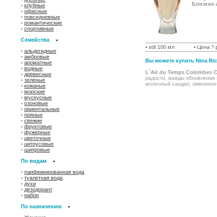
Близкие 
•
клубные
•
офисные
•
повседневные
•
романтические
•
спортивные
Семейства
• edt 100 мл
• Цена ? 
•
альдегидные
•
амбровые
Вы можете купить Nina Ric
•
ароматные
•
водные
L`Air du Temps Colombes C
•
древесные
радости, жажды обновления 
•
зеленые
молочный сандал, лимонное 
•
кожаные
•
морские
•
мускусные
•
озоновые
•
ориентальные
•
пряные
•
свежие
•
фруктовые
•
фужерные
•
цветочные
•
цитрусовые
•
шипровые
По видам
•
парфюмированная вода
•
туалетная вода
•
духи
•
дезодорант
•
набор
По назначению