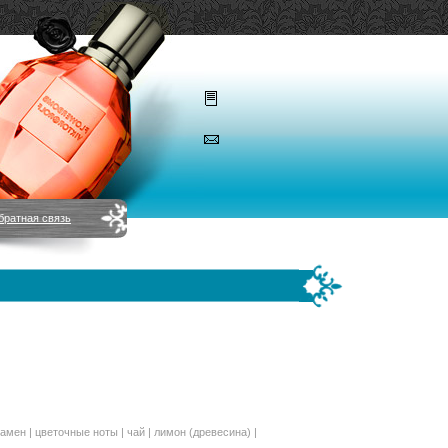
братная связь
ламен | цветочные ноты | чай | лимон (древесина) |