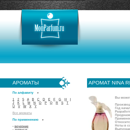
АРОМАТЫ
АРОМАТ NINA R
По алфавиту
Вы может
1
2
5
A
B
C
D
E
F
G
H
I
J
K
L
M
N
O
P
Q
R
S
T
Производ
U
V
W
X
Y
Год нача
Разработ
Все ароматы
Предназн
Примене
По применению
Относитс
Ноты в с
•
вечерние
Выпускае
•
дневные