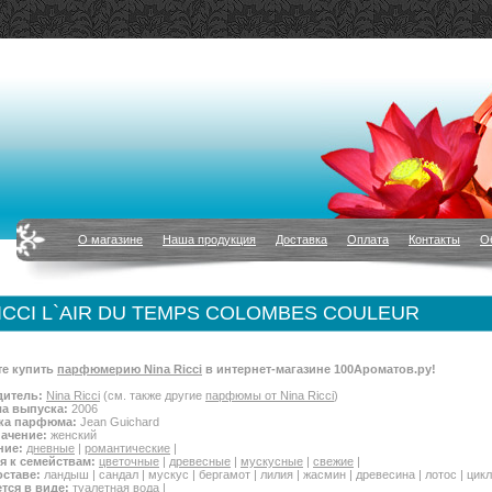
О магазине
Наша продукция
Доставка
Оплата
Контакты
О
ICCI L`AIR DU TEMPS COLOMBES COULEUR
е купить
парфюмерию Nina Ricci
в интернет-магазине 100Ароматов.ру!
итель:
Nina Ricci
(см. также другие
парфюмы от Nina Ricci
)
ла выпуска:
2006
ка парфюма:
Jean Guichard
ачение:
женский
ние:
дневные
|
романтические
|
я к семействам:
цветочные
|
древесные
|
мускусные
|
свежие
|
оставе:
ландыш | сандал | мускус | бергамот | лилия | жасмин | древесина | лотос | цик
тся в виде:
туалетная вода
|