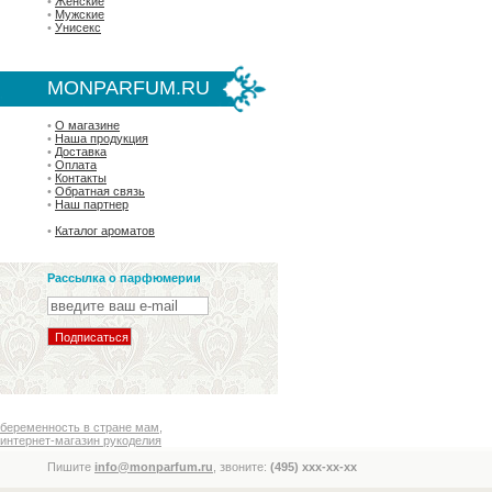
•
Женские
•
Мужские
•
Унисекс
MONPARFUM.RU
•
О магазине
•
Наша продукция
•
Доставка
•
Оплата
•
Контакты
•
Обратная связь
•
Наш партнер
•
Каталог ароматов
Рассылка о парфюмерии
беременность в стране мам
,
интернет-магазин рукоделия
Пишите
info@monparfum.ru
, звоните:
(495) xxx-xx-xx