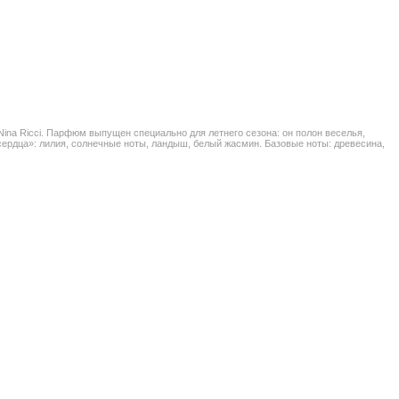
Nina Ricci. Парфюм выпущен специально для летнего сезона: он полон веселья,
сердца»: лилия, солнечные ноты, ландыш, белый жасмин. Базовые ноты: древесина,