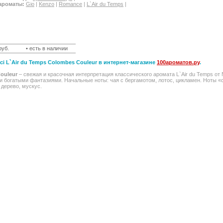
ароматы:
Gio
|
Kenzo
|
Romance
|
L`Air du Temps
|
руб.
• есть в наличии
ci L`Air du Temps Colombes Couleur в интернет-магазине
100ароматов.ру
.
ouleur
– свежая и красочная интерпретация классического аромата L`Air du Temps от 
и богатыми фантазиями. Начальные ноты: чая с бергамотом, лотос, цикламен. Ноты «
дерево, мускус.